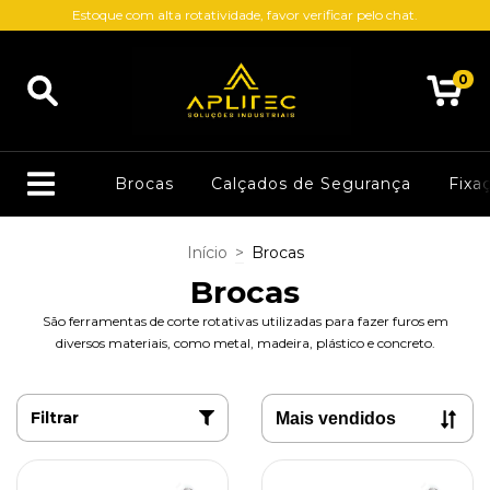
Estoque com alta rotatividade, favor verificar pelo chat.
0
Brocas
Calçados de Segurança
Fixa
Início
>
Brocas
Brocas
São ferramentas de corte rotativas utilizadas para fazer furos em
diversos materiais, como metal, madeira, plástico e concreto.
Filtrar