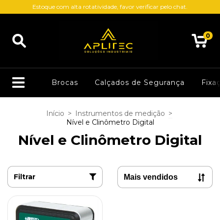
Estoque com alta rotatividade, favor verificar pelo chat.
0
Brocas
Calçados de Segurança
Fixa
Início
>
Instrumentos de medição
>
Nível e Clinômetro Digital
Nível e Clinômetro Digital
Filtrar