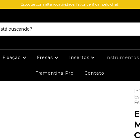
Estoque com alta rotatividade, favor verificar pelo chat.
Fixação
Fresas
Insertos
Instrumentos
Tramontina Pro
Contato
Iní
Es
Es
E
M
C