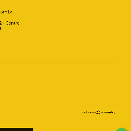
.com.br
 - Centro -
8