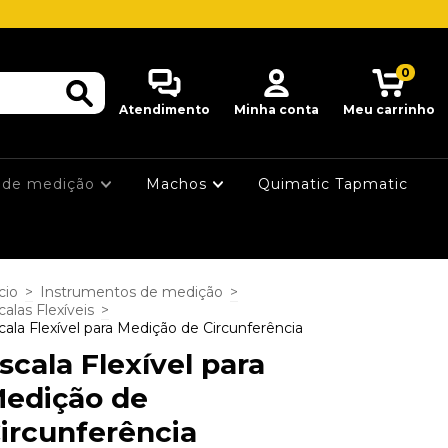
0
Atendimento
Minha conta
Meu carrinho
 de medição
Machos
Quimatic Tapmatic
cio
>
Instrumentos de medição
>
calas Flexíveis
>
cala Flexível para Medição de Circunferência
scala Flexível para
edição de
ircunferência