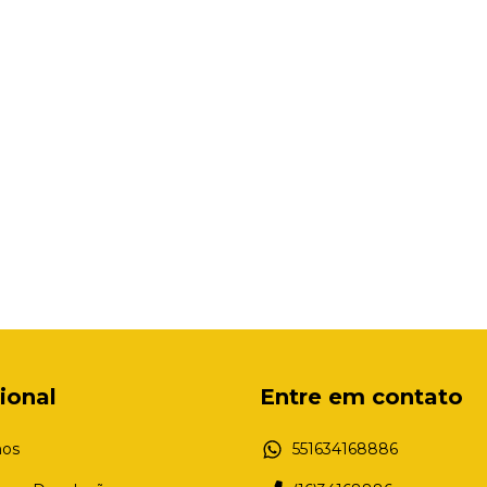
cional
Entre em contato
os
551634168886