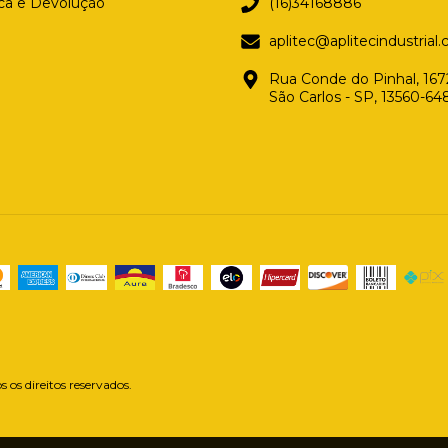
oca e Devolução
(16)34168886
aplitec@aplitecindustrial
Rua Conde do Pinhal, 1672
São Carlos - SP, 13560-64
 os direitos reservados.